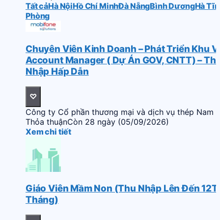
Tất cả
Hà Nội
Hồ Chí Minh
Đà Nẵng
Bình Dương
Hà Tĩn
Phòng
Chuyên Viên Kinh Doanh – Phát Triển Khu V
Account Manager ( Dự Án GOV, CNTT) – Th
Nhập Hấp Dẫn
♡
Công ty Cổ phần thương mại và dịch vụ thép Nam 
Thỏa thuận
Còn 28 ngày (05/09/2026)
Xem chi tiết
Giáo Viên Mầm Non (Thu Nhập Lên Đến 12Tr
Tháng)