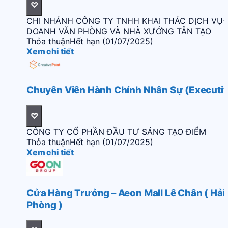
♡
CHI NHÁNH CÔNG TY TNHH KHAI THÁC DỊCH VỤ-
DOANH VĂN PHÒNG VÀ NHÀ XƯỞNG TÂN TẠO
Thỏa thuận
Hết hạn (01/07/2025)
Xem chi tiết
Chuyên Viên Hành Chính Nhân Sự (Executi
♡
CÔNG TY CỔ PHẦN ĐẦU TƯ SÁNG TẠO ĐIỂM
Thỏa thuận
Hết hạn (01/07/2025)
Xem chi tiết
Cửa Hàng Trưởng – Aeon Mall Lê Chân ( Hải
Phòng )