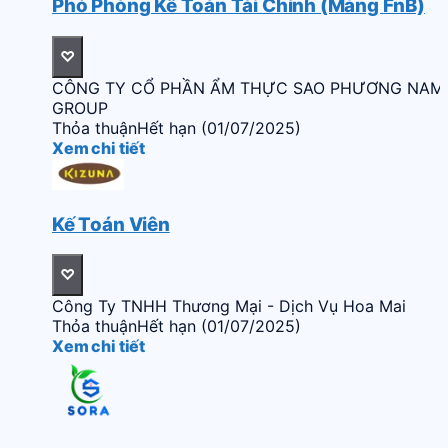
Phó Phòng Kế Toán Tài Chính (Mảng FnB)
♡
CÔNG TY CỔ PHẦN ẨM THỰC SAO PHƯƠNG NAM
GROUP
Thỏa thuận
Hết hạn (01/07/2025)
Xem chi tiết
Kế Toán Viên
♡
Công Ty TNHH Thương Mại - Dịch Vụ Hoa Mai
Thỏa thuận
Hết hạn (01/07/2025)
Xem chi tiết