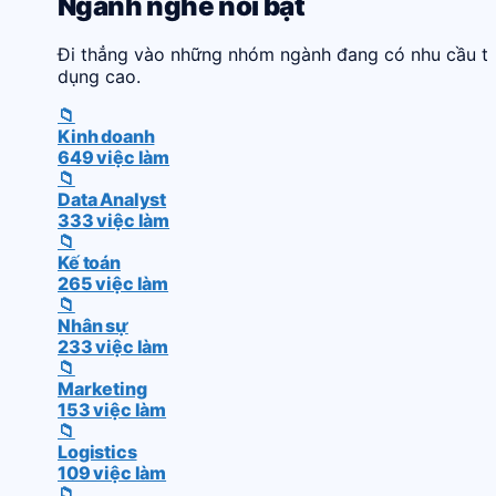
Ngành nghề nổi bật
Đi thẳng vào những nhóm ngành đang có nhu cầu t
dụng cao.
📁
Kinh doanh
649 việc làm
📁
Data Analyst
333 việc làm
📁
Kế toán
265 việc làm
📁
Nhân sự
233 việc làm
📁
Marketing
153 việc làm
📁
Logistics
109 việc làm
📁