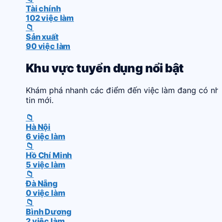
Tài chính
102 việc làm
📁
Sản xuất
90 việc làm
Khu vực tuyển dụng nổi bật
Khám phá nhanh các điểm đến việc làm đang có nh
tin mới.
📁
Hà Nội
6 việc làm
📁
Hồ Chí Minh
5 việc làm
📁
Đà Nẵng
0 việc làm
📁
Bình Dương
2 việc làm