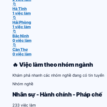
📁
Hà Tĩnh
1 việc làm
📁
Hải Phòng
1 việc làm
📁
Bắc Ninh
0 việc làm
📁
Cần Thơ
0 việc làm
🔥 Việc làm theo nhóm ngành
Khám phá nhanh các nhóm nghề đang có tin tuyển 
Nhóm nghề
Nhân sự - Hành chính - Pháp chế
233 việc làm