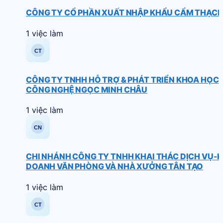
CÔNG TY CỔ PHẦN XUẤT NHẬP KHẨU CẨM THẠC
1 việc làm
CÔNG TY TNHH HỖ TRỢ & PHÁT TRIỂN KHOA HỌC
CÔNG NGHỆ NGỌC MINH CHÂU
1 việc làm
CHI NHÁNH CÔNG TY TNHH KHAI THÁC DỊCH VỤ-K
DOANH VĂN PHÒNG VÀ NHÀ XƯỞNG TÂN TẠO
1 việc làm