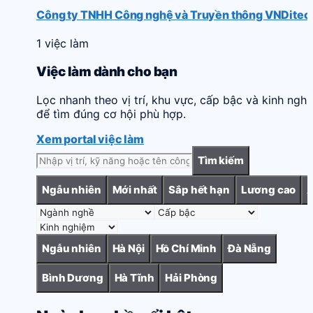
Công ty TNHH Công nghệ và Truyền thông VNDitec
1 việc làm
Việc làm dành cho bạn
Lọc nhanh theo vị trí, khu vực, cấp bậc và kinh ngh
để tìm đúng cơ hội phù hợp.
Xem portal việc làm
Tìm kiếm
Ngẫu nhiên
Mới nhất
Sắp hết hạn
Lương cao
Ngẫu nhiên
Hà Nội
Hồ Chí Minh
Đà Nẵng
Bình Dương
Hà Tĩnh
Hải Phòng