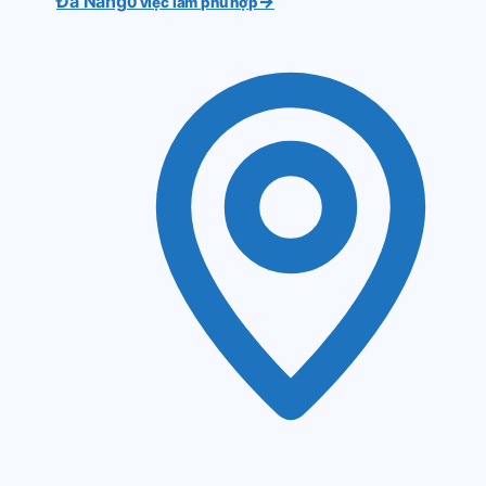
Đà Nẵng
→
0 việc làm phù hợp