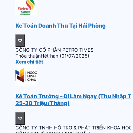
Kế Toán Doanh Thu Tại Hải Phòng
♡
CÔNG TY CỔ PHẦN PETRO TIMES
Thỏa thuận
Hết hạn (01/07/2025)
Xem chi tiết
Kế Toán Trưởng – Đi Làm Ngay (Thu Nhập T
25-30 Triệu/Tháng)
♡
CÔNG TY TNHH HỖ TRỢ & PHÁT TRIỂN KHOA HỌC