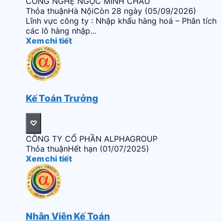
CÔNG NGHỆ NGỌC MINH CHÂU
Thỏa thuận
Hà Nội
Còn 28 ngày (05/09/2026)
Lĩnh vực công ty : Nhập khẩu hàng hoá – Phân tích lỗ
các lô hàng nhập...
Xem chi tiết
Kế Toán Trưởng
♡
CÔNG TY CỔ PHẦN ALPHAGROUP
Thỏa thuận
Hết hạn (01/07/2025)
Xem chi tiết
Nhân Viên Kế Toán