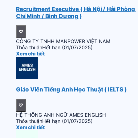
Recruitment Executive ( Hà Nội / Hải Phòng 
Chí Minh / Bình Dương )
♡
CÔNG TY TNHH MANPOWER VIỆT NAM
Thỏa thuận
Hết hạn (01/07/2025)
Xem chi tiết
Giáo Viên Tiếng Anh Học Thuật ( IELTS )
♡
HỆ THỐNG ANH NGỮ AMES ENGLISH
Thỏa thuận
Hết hạn (01/07/2025)
Xem chi tiết