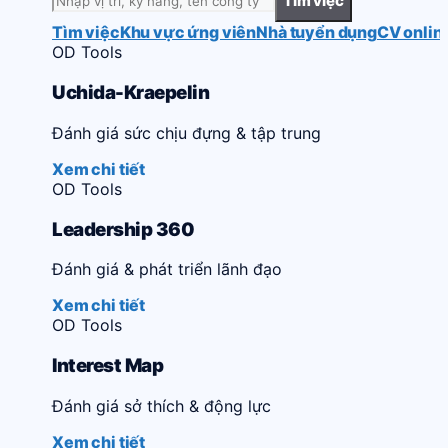
Tìm việc
Tìm việc
Khu vực ứng viên
Nhà tuyển dụng
CV onlin
OD Tools
Uchida-Kraepelin
Đánh giá sức chịu đựng & tập trung
Xem chi tiết
OD Tools
Leadership 360
Đánh giá & phát triển lãnh đạo
Xem chi tiết
OD Tools
Interest Map
Đánh giá sở thích & động lực
Xem chi tiết