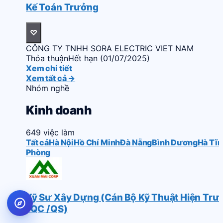
Kế Toán Trưởng
♡
CÔNG TY TNHH SORA ELECTRIC VIET NAM
Thỏa thuận
Hết hạn (01/07/2025)
Xem chi tiết
Xem tất cả →
Nhóm nghề
Kinh doanh
649 việc làm
Tất cả
Hà Nội
Hồ Chí Minh
Đà Nẵng
Bình Dương
Hà Tĩn
Phòng
Kỹ Sư Xây Dựng (Cán Bộ Kỹ Thuật Hiện Trư
, QC /QS)