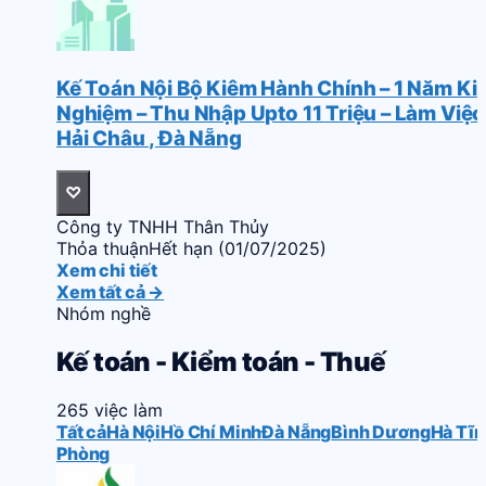
Kế Toán Nội Bộ Kiêm Hành Chính – 1 Năm Ki
Nghiệm – Thu Nhập Upto 11 Triệu – Làm Việc
Hải Châu , Đà Nẵng
♡
Công ty TNHH Thân Thủy
Thỏa thuận
Hết hạn (01/07/2025)
Xem chi tiết
Xem tất cả →
Nhóm nghề
Kế toán - Kiểm toán - Thuế
265 việc làm
Tất cả
Hà Nội
Hồ Chí Minh
Đà Nẵng
Bình Dương
Hà Tĩn
Phòng