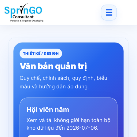
Skip
to
content
THIẾT KẾ / DESIGN
Văn bản quản trị
Quy chế, chính sách, quy định, biểu
mẫu và hướng dẫn áp dụng.
Hội viên năm
Xem và tải không giới hạn toàn bộ
kho dữ liệu đến 2026-07-06.