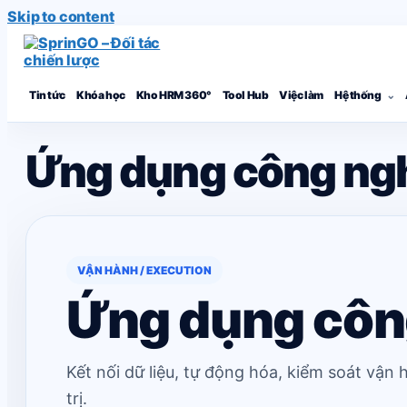
Skip to content
Tin tức
Khóa học
Kho HRM 360°
Tool Hub
Việc làm
Hệ thống
Ứng dụng công ngh
VẬN HÀNH / EXECUTION
Ứng dụng công
Kết nối dữ liệu, tự động hóa, kiểm soát vận 
trị.