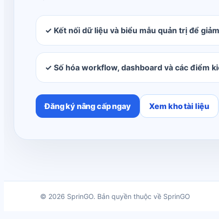
✓ Kết nối dữ liệu và biểu mẫu quản trị để giảm
✓ Số hóa workflow, dashboard và các điểm k
Đăng ký nâng cấp ngay
Xem kho tài liệu
© 2026 SprinGO. Bản quyền thuộc về SprinGO