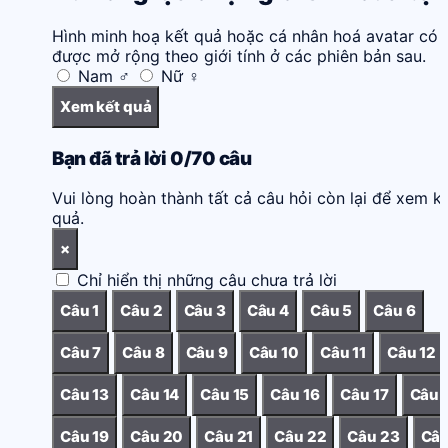
Hình minh hoạ kết quả hoặc cá nhân hoá avatar có 
được mở rộng theo giới tính ở các phiên bản sau.
Nam
♂
Nữ
♀
Xem kết quả
Bạn đã trả lời
0/70
câu
Vui lòng hoàn thành tất cả câu hỏi còn lại để xem k
quả.
×
Chỉ hiển thị những câu chưa trả lời
Câu 1
Câu 2
Câu 3
Câu 4
Câu 5
Câu 6
Câu 7
Câu 8
Câu 9
Câu 10
Câu 11
Câu 12
Câu 13
Câu 14
Câu 15
Câu 16
Câu 17
Câu 
Câu 19
Câu 20
Câu 21
Câu 22
Câu 23
Câu