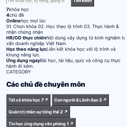
Tìm kiếm
7
khóa học
4
chủ đề
Online
học mọi lúc
01. Chọn khóa
02. Học theo lộ trình
03. Thực hành &
nhận chứng nhận
HR/OD thực chiến
Nội dung xây dựng từ kinh nghiệm tư
vấn doanh nghiệp Việt Nam.
Học theo năng lực
Liên kết khóa học với lộ trình và
khung năng lực.
Ứng dụng ngay
Bài học, tài liệu, quiz và công cụ thực
hành đi kèm.
CATEGORY
Các chủ đề chuyên môn
Tất cả khóa học
7
↗
Con người & Lãnh đạo
3
↗
Quản trị nhân sự tổng thể
2
↗
Tin học ứng dụng văn phòng
1
↗