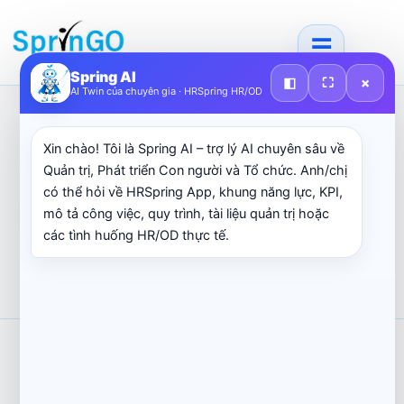
Skip
to
content
Spring AI
◧
⛶
×
AI Twin của chuyên gia · HRSpring HR/OD
Xin chào! Tôi là Spring AI – trợ lý AI chuyên sâu về
Quản trị, Phát triển Con người và Tổ chức. Anh/chị
Vui lòng đăng nhập để cập nhật hồ sơ ứng
có thể hỏi về HRSpring App, khung năng lực, KPI,
viên.
mô tả công việc, quy trình, tài liệu quản trị hoặc
các tình huống HR/OD thực tế.
© 2026 SprinGO. Bản quyền thuộc về SprinGO