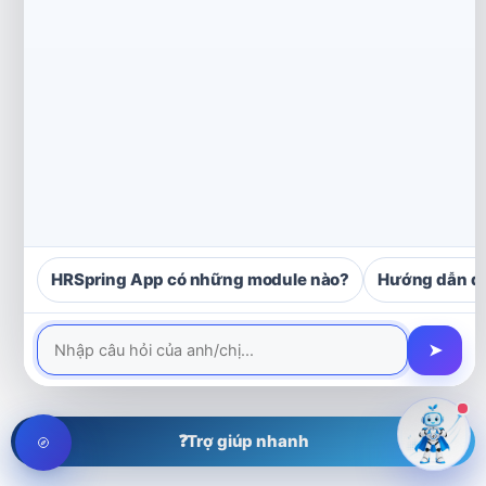
HRSpring App có những module nào?
Hướng dẫn d
➤
❓
Trợ giúp nhanh