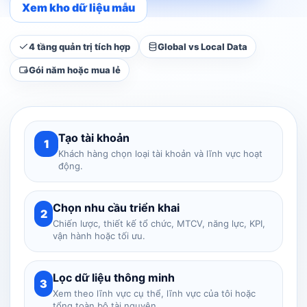
Xem kho dữ liệu mẫu
4 tầng quản trị tích hợp
Global vs Local Data
Gói năm hoặc mua lẻ
Tạo tài khoản
1
Khách hàng chọn loại tài khoản và lĩnh vực hoạt
động.
Chọn nhu cầu triển khai
2
Chiến lược, thiết kế tổ chức, MTCV, năng lực, KPI,
vận hành hoặc tối ưu.
Lọc dữ liệu thông minh
3
Xem theo lĩnh vực cụ thể, lĩnh vực của tôi hoặc
tổng toàn bộ tài nguyên.