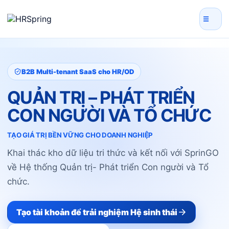
☰
B2B Multi-tenant SaaS cho HR/OD
QUẢN TRỊ – PHÁT TRIỂN
CON NGƯỜI VÀ TỔ CHỨC
TẠO GIÁ TRỊ BỀN VỮNG CHO DOANH NGHIỆP
Khai thác kho dữ liệu tri thức và kết nối với SprinGO
về Hệ thống Quản trị
- Phát triển Con người và Tổ
chức.
Tạo tài khoản để trải nghiệm Hệ sinh thái