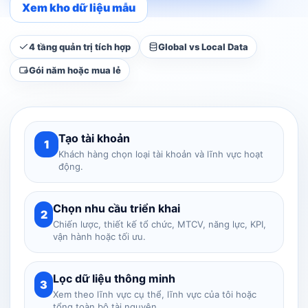
Xem kho dữ liệu mẫu
4 tầng quản trị tích hợp
Global vs Local Data
Gói năm hoặc mua lẻ
Tạo tài khoản
1
Khách hàng chọn loại tài khoản và lĩnh vực hoạt
động.
Chọn nhu cầu triển khai
2
Chiến lược, thiết kế tổ chức, MTCV, năng lực, KPI,
vận hành hoặc tối ưu.
Lọc dữ liệu thông minh
3
Xem theo lĩnh vực cụ thể, lĩnh vực của tôi hoặc
tổng toàn bộ tài nguyên.