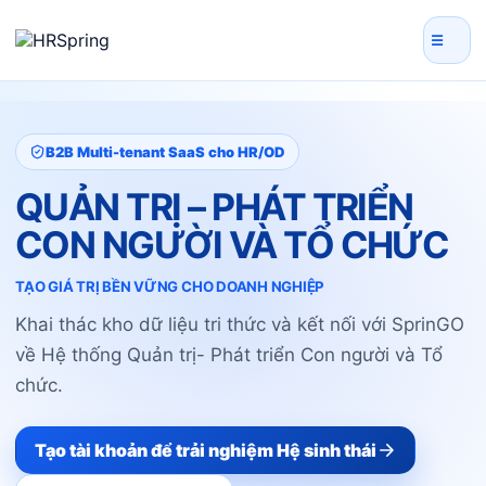
☰
B2B Multi-tenant SaaS cho HR/OD
QUẢN TRỊ – PHÁT TRIỂN
CON NGƯỜI VÀ TỔ CHỨC
TẠO GIÁ TRỊ BỀN VỮNG CHO DOANH NGHIỆP
Khai thác kho dữ liệu tri thức và kết nối với SprinGO
về Hệ thống Quản trị
- Phát triển Con người và Tổ
chức.
Tạo tài khoản để trải nghiệm Hệ sinh thái