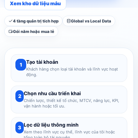
Xem kho dữ liệu mẫu
4 tầng quản trị tích hợp
Global vs Local Data
Gói năm hoặc mua lẻ
Tạo tài khoản
1
Khách hàng chọn loại tài khoản và lĩnh vực hoạt
động.
Chọn nhu cầu triển khai
2
Chiến lược, thiết kế tổ chức, MTCV, năng lực, KPI,
vận hành hoặc tối ưu.
Lọc dữ liệu thông minh
3
Xem theo lĩnh vực cụ thể, lĩnh vực của tôi hoặc
tổng toàn bộ tài nguyên.