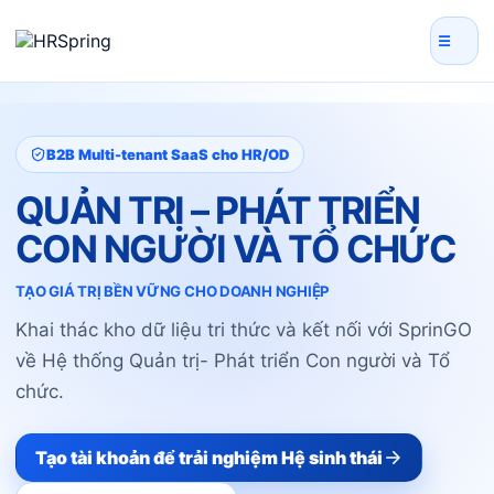
☰
B2B Multi-tenant SaaS cho HR/OD
QUẢN TRỊ – PHÁT TRIỂN
CON NGƯỜI VÀ TỔ CHỨC
TẠO GIÁ TRỊ BỀN VỮNG CHO DOANH NGHIỆP
Khai thác kho dữ liệu tri thức và kết nối với SprinGO
về Hệ thống Quản trị
- Phát triển Con người và Tổ
chức.
Tạo tài khoản để trải nghiệm Hệ sinh thái