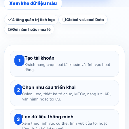
Xem kho dữ liệu mẫu
4 tầng quản trị tích hợp
Global vs Local Data
Gói năm hoặc mua lẻ
Tạo tài khoản
1
Khách hàng chọn loại tài khoản và lĩnh vực hoạt
động.
Chọn nhu cầu triển khai
2
Chiến lược, thiết kế tổ chức, MTCV, năng lực, KPI,
vận hành hoặc tối ưu.
Lọc dữ liệu thông minh
3
Xem theo lĩnh vực cụ thể, lĩnh vực của tôi hoặc
tổng toàn bộ tài nguyên.