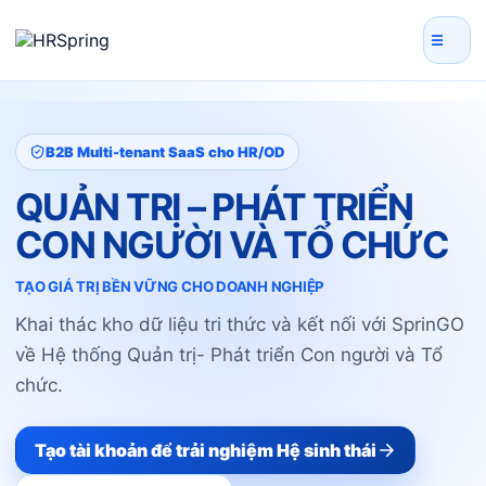
☰
B2B Multi-tenant SaaS cho HR/OD
QUẢN TRỊ – PHÁT TRIỂN
CON NGƯỜI VÀ TỔ CHỨC
TẠO GIÁ TRỊ BỀN VỮNG CHO DOANH NGHIỆP
Khai thác kho dữ liệu tri thức và kết nối với SprinGO
về Hệ thống Quản trị
- Phát triển Con người và Tổ
chức.
Tạo tài khoản để trải nghiệm Hệ sinh thái